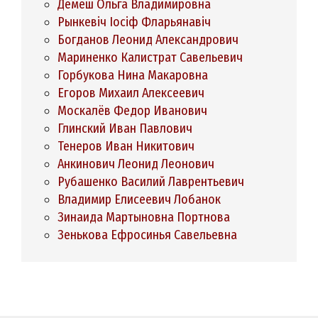
Демеш Ольга Владимировна
Рынкевіч Іосіф Фларьянавіч
Богданов Леонид Александрович
Мариненко Калистрат Савельевич
Горбукова Нина Макаровна
Егоров Михаил Алексеевич
Москалёв Федор Иванович
Глинский Иван Павлович
Тенеров Иван Никитович
Анкинович Леонид Леонович
Рубашенко Василий Лаврентьевич
Владимир Елисеевич Лобанок
Зинаида Мартыновна Портнова
Зенькова Ефросинья Савельевна