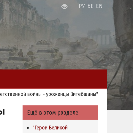
РУ
БЕ
EN
четственной войны - уроженцы Витебщины"
ы
Ещё в этом разделе
"Герои Великой