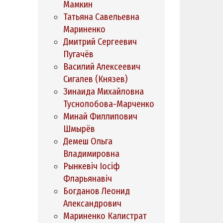
Мамкин
Татьяна Савельевна
Мариненко
Дмитрий Сергеевич
Пугачёв
Василий Алексеевич
Сигалев (Князев)
Зинаида Михайловна
Туснолобова-Марченко
Минай Филлипович
Шмырёв
Демеш Ольга
Владимировна
Рынкевіч Іосіф
Фларьянавіч
Богданов Леонид
Александрович
Мариненко Калистрат