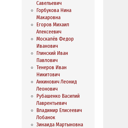
Савельевич
Горбукова Нина
Макаровна
Егоров Михаил
Алексеевич
Москалёв Федор
Иванович
Глинский Иван
Павлович
Тенеров Иван
Никитович
Анкинович Леонид
Леонович
Рубашенко Василий
Лаврентьевич
Владимир Елисеевич
Лобанок
Зинаида Мартыновна