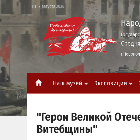
ПТ, 7 августа 2026
Наро
Государ
Средня
г.Новопол
Наш музей
Экспозиции
"Герои Великой Отеч
Витебщины"