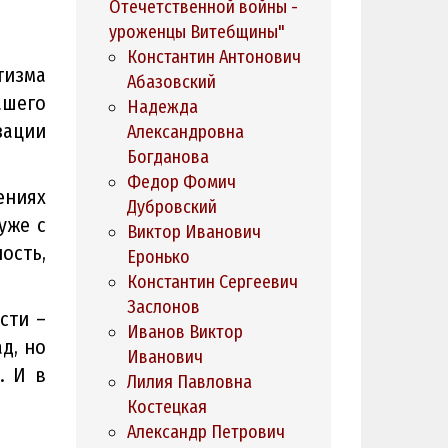
Отечетственной войны -
–
уроженцы Витебщины"
Константин Антонович
тизма
Абазовский
ашего
Надежда
зации
Александровна
Богданова
Федор Фомич
ениях
Дубровский
уже с
Виктор Иванович
ость,
Еронько
Константин Сергеевич
Заслонов
сти –
Иванов Виктор
д, но
Иванович
. И в
Лилия Павловна
Костецкая
Александр Петрович